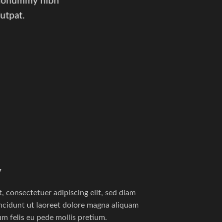
m nonummy nibh
utpat.
y
, consectetuer adipiscing elit, sed diam
cidunt ut laoreet dolore magna aliquam
um felis eu pede mollis pretium.