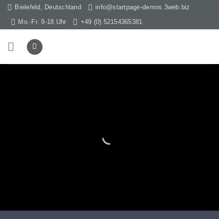
Skip
Bielefeld, Deutschland
info@startpage-demos.3web.biz
to
Mo.-Fr. 9-18 Uhr
+49 (0) 52154365381
content